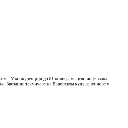
тима. У конкуренцији до 81 килограма освојио је звање
ље. Звездине такмичаре на Европском купу за јуниоре у