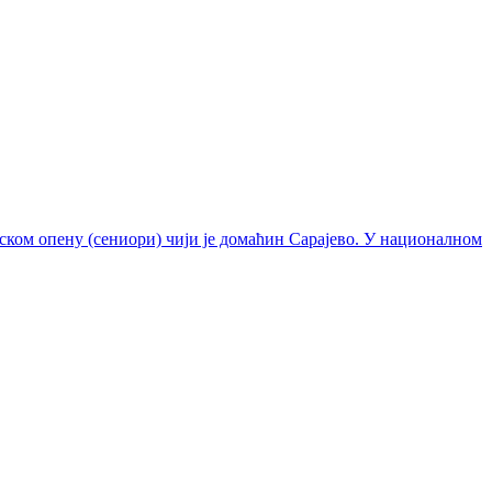
ском опену (сениори) чији је домаћин Сарајево. У националном