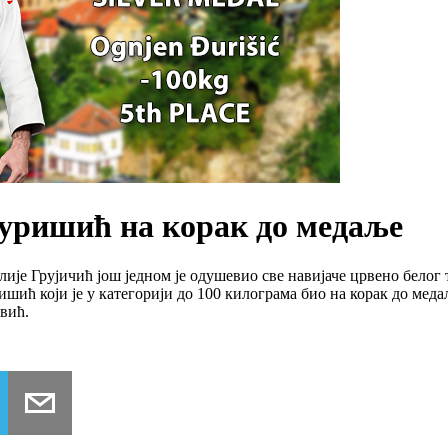
уришић на корак до медаље
ије Грујичић још једном је одушевио све навијаче црвено белог 
ић који је у категорији до 100 килограма био на корак до меда
вић.