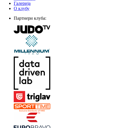
Галерија
О клубу
Партнери клуба: