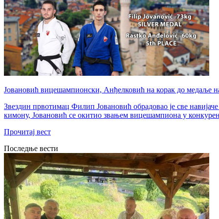
Јовановић вицешампионски, Анђелковић на корак до медаље н
Звездин првотимац Филип Јовановић обрадовао је све навијаче
кимону, Јовановић се окитио звањем вицешампиона у конкуренц
Прочитај вест
Последње вести