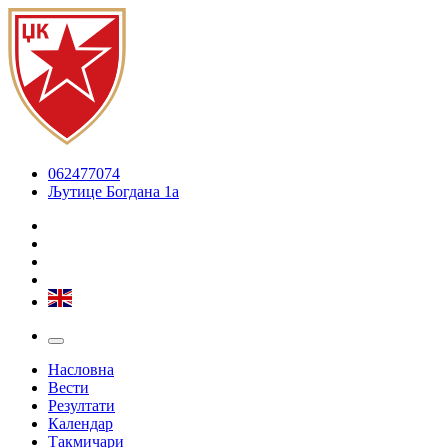
062477074
Љутице Богдана 1а
Насловна
Вести
Резултати
Календар
Такмичари