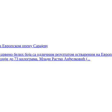
а Европском опену Сарајеву
 црвено белих боја са одличним резултатом оствареним на Европ
ији до 73 килограма. Млади Растко Анђелковић (...