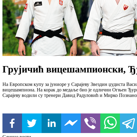
Грујичић вицешампионски, Ђ
На Европском купу за јуниоре у Сарајеву Звездин џудиста Васил
вицешампиона. На корак до медаље био је одлични Огњен Ђуриш
Сарајеву водили су тренери Давид Радуловић и Мирко Познано
Сличне вести