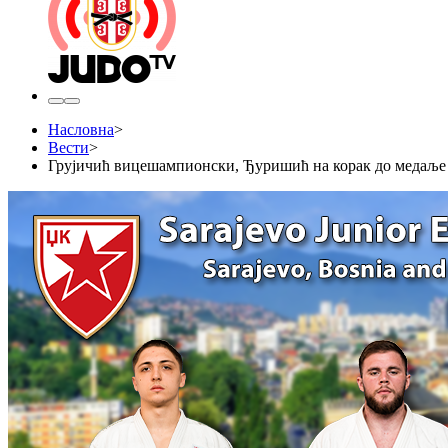
Насловна
>
Вести
>
Грујичић вицешампионски, Ђуришић на корак до медаље