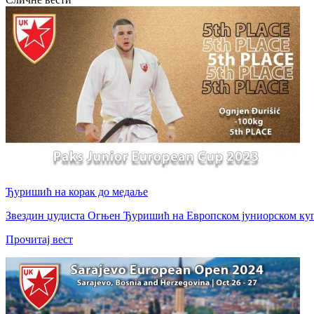
Ђуришић на корак до медаље
Звездин џудиста Огњен Ђуришић на Европском јуниорском купу 
Прочитај вест