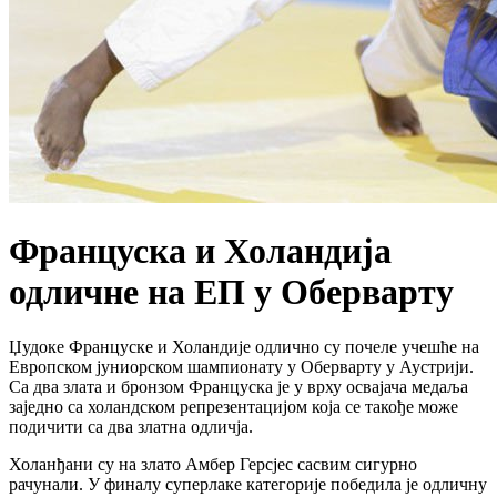
​Француска и Холандија
одличне на ЕП у Оберварту
Џудоке Француске и Холандије одлично су почеле учешће на
Европском јуниорском шампионату у Оберварту у Аустрији.
Са два злата и бронзом Француска је у врху освајача медаља
заједно са холандском репрезентацијом која се такође може
подичити са два златна одличја.
Холанђани су на злато Амбер Герсјес сасвим сигурно
рачунали. У финалу суперлаке категорије победила је одличну