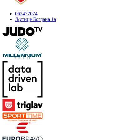
062477074
Љутице Богдана 1а