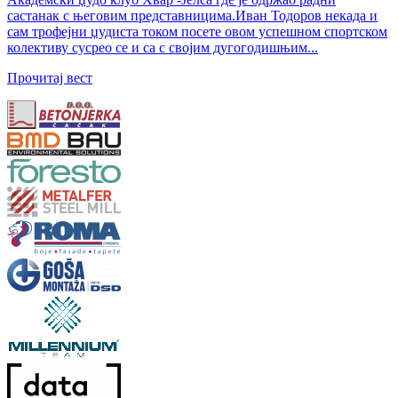
састанак с његовим представницима.Иван Тодоров некада и
сам трофејни џудиста током посете овом успешном спортском
колективу сусрео се и са с својим дугогодишњим...
Прочитај вест