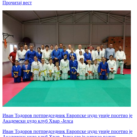
Прочитај вест
Иван Тодоров потпредседник Европске џудо уније посетио је
Академски џудо клуб Хвар -Јелса
Иван Тодоров потпредседник Европске џудо уније посетио је
Академски џудо клуб Хвар -Јелса где је одржао радни