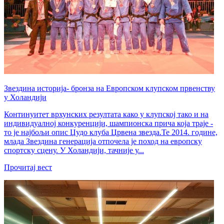
Звездина историја- бронза на Европском клупском првенству
у Холандији
Континуитет врхунских резултата како у клупској тако и на
индивидуалној конкуренцији, шампионска прича која траје -
то је најбољи опис Џудо клуба Црвена звезда.Те 2014. године,
млада Звездина генерација отпочела је поход на европску
спортску сцену. У Холандији, тачније у...
Прочитај вест