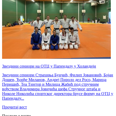
Звездини сениори на ОТЦ у Папендалу у Холандији
Звездини сениори Страхиња Бунчић, Филип Јовановић, Бојан
Дошен, Ђорђе Миланов, Андреј Пироло дел Росо, Марица
Перишић, Теа Тинтор и Милица Жабић под стручним
вођством Владимира Јовичића шефа Стручног штаба и
Николе Николића спортског директора брусе форму на ОТЦ у
Папендалу...
Прочитај вест
Последње вести