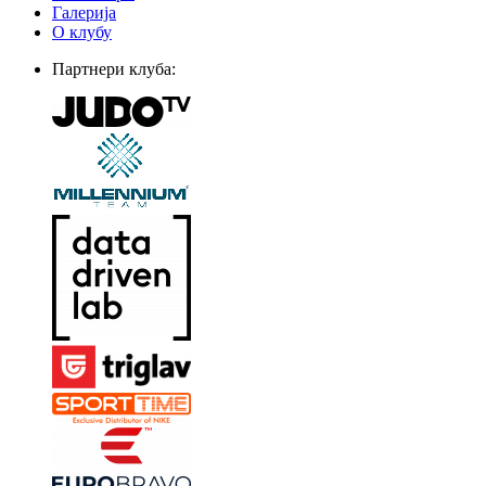
Галерија
О клубу
Партнери клуба: