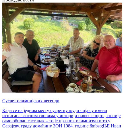
Сусрет олимпијских легенди
Када се на једном месту сусретну људи чија су имена
исписана златним словима у историји нашег спорта, то није
само обичан састанак – то је празник олимпизма и то у
Сарајеву, граду домаћину ЗОИ 1984. године.&nbsp;ЊЕ Иван