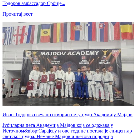
Тодоров амбассадор Србије...
Прочитај вест
Иван Тодоров свечано отворио пету џудо Академију Мајдов
Јубиларна пета Академија Мајдов која се одржава у
Источном&nbsp;Сарајеву и ове године постала је епицентар
светског џудоа. Немање Мајдов и његова породица