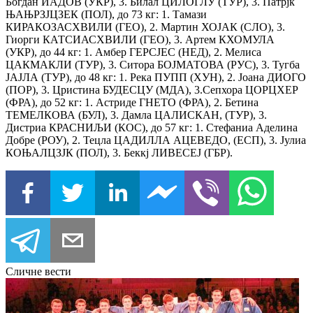
Богдан ИАДОВ (УКР), 3. Билал ЦИЛОГЛУ (ТУР), 3. Патрјк
ЊАЊРЗЈЦЗЕК (ПОЛ), до 73 кг: 1. Тамази
КИРАКОЗАСХВИЛИ (ГЕО), 2. Мартин ХОЈАК (СЛО), 3.
Гиорги КАТСИАСХВИЛИ (ГЕО), 3. Артем КХОМУЛА
(УКР), до 44 кг: 1. Амбер ГЕРСЈЕС (НЕД), 2. Мелиса
ЦАКМАКЛИ (ТУР), 3. Ситора БОЈМАТОВА (РУС), 3. Тугба
ЈАЈЛА (ТУР), до 48 кг: 1. Река ПУПП (ХУН), 2. Јоана ДИОГО
(ПОР), 3. Цристина БУДЕСЦУ (МДА), 3.Сепхора ЦОРЦХЕР
(ФРА), до 52 кг: 1. Астриде ГНЕТО (ФРА), 2. Бетина
ТЕМЕЛКОВА (БУЛ), 3. Дамла ЦАЛИСКАН, (ТУР), 3.
Дистриа КРАСНИЉИ (КОС), до 57 кг: 1. Стефаниа Аделина
Добре (РОУ), 2. Тецла ЦАДИЛЛА АЦЕВЕДО, (ЕСП), 3. Јулиа
КОЊАЛЦЗЈК (ПОЛ), 3. Беккј ЛИВЕСЕЈ (ГБР).
Сличне вести