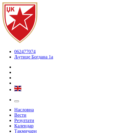
062477074
Љутице Богдана 1а
Насловна
Вести
Резултати
Календар
Такмичари