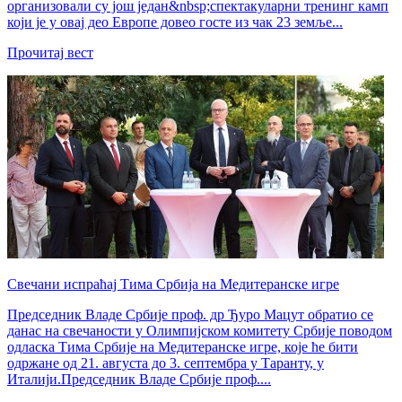
организовали су још један&nbsp;спектакуларни тренинг камп
који је у овај део Европе довео госте из чак 23 земље...
Прочитај вест
Свечани испраћај Тима Србија на Медитеранске игре
Председник Владе Србије проф. др Ђуро Мацут обратио се
данас на свечаности у Олимпијском комитету Србије поводом
одласка Тима Србије на Медитеранске игре, које ће бити
одржане од 21. августа до 3. септембра у Таранту, у
Италији.Председник Владе Србије проф....