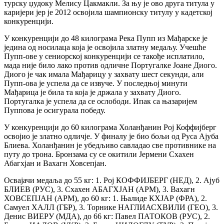
турску џудоку Мелису Цакмакли. За њу је ово друга титула у
каријери јер је 2012 освојила шампионску титулу у кадетској
конкуренцији.
У конкуренцији до 48 килограма Река Пупп из Мађарске је
једина од носилаца која је освојила златну медаљу. Учешће
Пупп-ове у сениорској конкуренцији се такође исплатило,
мада није било лако против одличне Португалке Јоане Диого.
Диого је чак имала Мађарицу у захвату шест секунди, али
Пупп-ова је успела да се извуче. У последњој минути
Мађарица је била та која је држала у захвату Диого.
Португалка је успела да се ослободи. Ипак са њазаријем
Пуппова је осигурала победу.
У конкуренцији до 60 килограма Холанђанин Рој Коффијберг
освојио је златно одличје. У финалу је био бољи од Руса Ајуба
Блиева. Холанђанин је убедљиво савладао све противнике на
путу до трона. Бронзама су се окитили Јермени Схахен
Абагхјан и Вахагн Ховсепјан.
Освајачи медаља до 55 кг: 1. Рој КОФФИЈБЕРГ (НЕД), 2. Ајуб
БЛИЕВ (РУС), 3. Схахен АБАГХЈАН (АРМ), 3. Вахагн
ХОВСЕПЈАН (АРМ), до 60 кг: 1. Њалиде КХЈАР (ФРА), 2.
Самуел ХАЛЛ (ГБР), 3. Торнике НАГЛИАСХВИЛИ (ГЕО), 3.
Денис ВИЕРУ (МДА), до 66 кг: Павел ПАТОКОВ (РУС), 2.