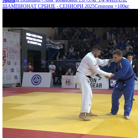
Група
ШАМПИОНАТ СРБИЈЕ - СЕНИОРИ 2025
Сениори
+100кг
ШАМПИОНАТ СРБИЈЕ СЕНИОРИ
Никола Ћировић - Огњен Савић 1:0 -90кг 1. КРУГ
ШАМПИОНАТ СРБИЈЕ СЕНИОРИ
Алекса Бубало - Василије Грујичић 0:1 -81кг 1/2 ФИНАЛЕ
ШАМПИОНАТ СРБИЈЕ СЕНИОРИ
Надежда Петровић - Невена Павловић 1:0 -63кг 1/4 ФИНАЛЕ