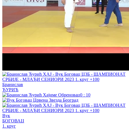
Бранислав
ЂУРИЋ
0
:
10
Вук
БОГОВАЦ
1. круг