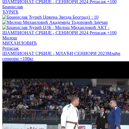
Бранислав
ЂУРИЋ
1
:
10
Милош
МИХАИЛОВИЋ
Репасаж
ШАМПИОНАТ СРБИЈЕ - МЛАЂИ СЕНИОРИ 2023
Млађи
сениори
+100кг