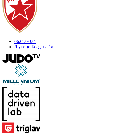
062477074
Љутице Богдана 1а