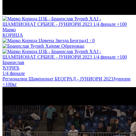
Марко
КОРИЦА
1
:
0
Бранислав
ЂУРИЋ
1/4 финале
Регионални Шампионат БЕОГРАД - ЈУНИОРИ 2023
Јуниори
+100кг