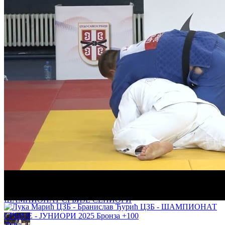
Матеја Стошић - Бранко Бореновић 1:0 -66кг 1/2 ФИНАЛЕ
ШАМПИОНАТ СРБИЈЕ СЕНИОРИ
Вук Елез - Василије Грујичић 0:1 -81кг 1/4 ФИНАЛЕ
ШАМПИОНАТ СРБИЈЕ СЕНИОРИ
Ислам Шогенов - Андреја Нижницки 1:0 -90кг 2. КРУГ
ШАМПИОНАТ СРБИЈЕ СЕНИОРИ
Лука