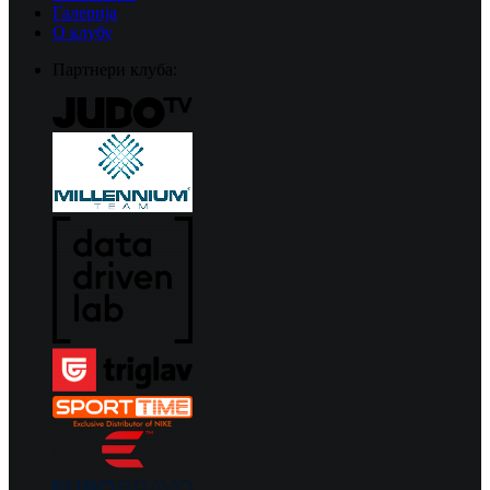
Галерија
О клубу
Партнери клуба: