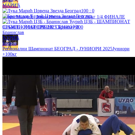
МАРИЋ
100
:
0
Војин Мандић - Јован Нишкановић 1:0 -90кг 1/4 ФИНАЛЕ
ШАМПИОНАТ СРБИЈЕ СЕНИОРИ
Бранислав
ЂУРИЋ
Бронза
Регионални Шампионат БЕОГРАД - ЈУНИОРИ 2025
Јуниори
+100кг
Бојан Дошен - Андрија Стошић 0:1 +100кг ФИНАЛЕ
ШАМПИОНАТ СРБИЈЕ СЕНИОРИ
Анастасија Мандић - Андреа Стојадинов 0:1 -52кг БРОНЗА
ШАМПИОНАТ СРБИЈЕ СЕНИОРИ