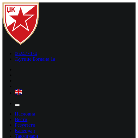
062477074
Љутице Богдана 1а
Насловна
Вести
Резултати
Календар
Такмичари