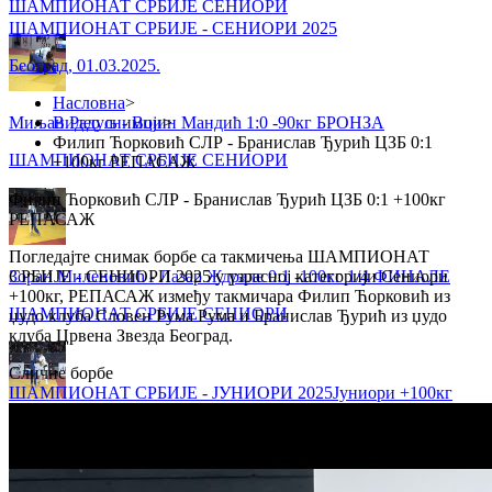
ШАМПИОНАТ СРБИЈЕ СЕНИОРИ
ШАМПИОНАТ СРБИЈЕ - СЕНИОРИ 2025
Београд
,
01.03.2025.
Насловна
>
Миљан Радуљ - Војин Мандић 1:0 -90кг БРОНЗА
Видео снимци
>
Филип Ћорковић СЛР - Бранислав Ђурић ЦЗБ 0:1
ШАМПИОНАТ СРБИЈЕ СЕНИОРИ
+100кг РЕПАСАЖ
Филип Ћорковић СЛР - Бранислав Ђурић ЦЗБ 0:1 +100кг
РЕПАСАЖ
Погледајте снимак борбе са такмичења ШАМПИОНАТ
Зоран Миленовић - Лазар Ждрале 0:1 -100кг 1/4 ФИНАЛЕ
СРБИЈЕ - СЕНИОРИ 2025 у узрасној категорији Сениори
+100кг, РЕПАСАЖ између такмичара Филип Ћорковић из
ШАМПИОНАТ СРБИЈЕ СЕНИОРИ
џудо клуба Словен Рума Рума и Бранислав Ђурић из џудо
клуба Црвена Звезда Београд.
Сличне борбе
ШАМПИОНАТ СРБИЈЕ - ЈУНИОРИ 2025
Јуниори
+100кг
Марко Сарић - Урош Маџаревић 0:1 -81кг 2. КРУГ
ШАМПИОНАТ СРБИЈЕ СЕНИОРИ