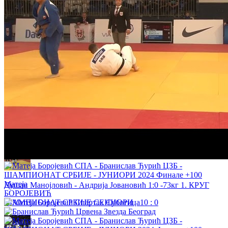
Вукашин Сокић - Ђорђе Живковић 1:0 -73кг 1. КРУГ
ШАМПИОНАТ СРБИЈЕ СЕНИОРИ
Василије Грујичић - Васко Квргић 1:0 -81кг 1. КРУГ
ШАМПИОНАТ СРБИЈЕ СЕНИОРИ
Матеја
Душан Манојловић - Андрија Јовановић 1:0 -73кг 1. КРУГ
БОРОЈЕВИЋ
ШАМПИОНАТ СРБИЈЕ СЕНИОРИ
10
:
0