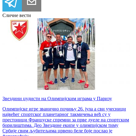
Сличне вести
Звездини џудисти на Олимпијским играма у Паризу
Олимпијске игре званично почињу 26. јула а сви учесници
највећег спортског планетарног такмичења већ су у
престоници Француске спремни за прве дуеле на спортским
борилиштима. Део Звездине екипе у олимпијском тиму
Србије свим љубитељима црвено беле боје послао је