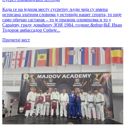
Када се на једном месту сусретну људи чија су имена
исписана златним словима у историји нашег спорта, то није
само обичан састанак – то је празник олимпизма и то у
Сарајеву, граду домаћину ЗОИ 1984. године.&nbsp;ЊЕ Иван
Тодоров амбассадор Србије...
Прочитај вест