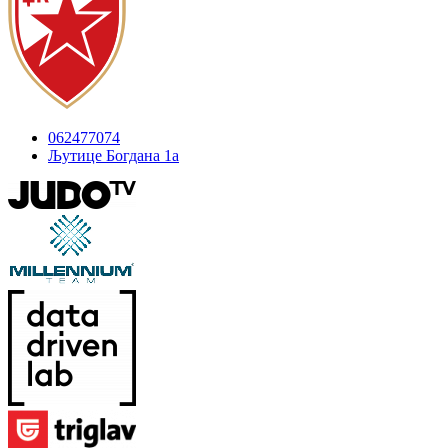
062477074
Љутице Богдана 1а