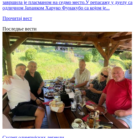
завршила је пласманом на седмо место.У репасажу у дуелу са
одличном Јапанком Харуко Фунакубо са којом је...
Прочитај вест
Последње вести
Сусрет олимпијских легенди