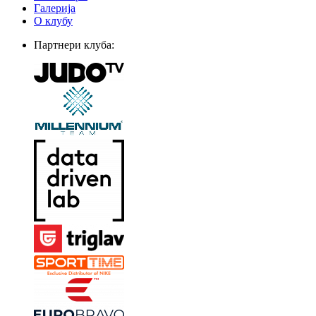
Галерија
О клубу
Партнери клуба: