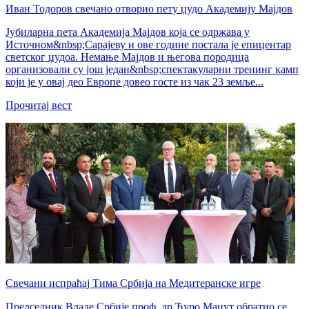
Иван Тодоров свечано отворио пету џудо Академију Мајдов
Јубиларна пета Академија Мајдов која се одржава у
Источном&nbsp;Сарајеву и ове године постала је епицентар
светског џудоа. Немање Мајдов и његова породица
организовали су још један&nbsp;спектакуларни тренинг камп
који је у овај део Европе довео госте из чак 23 земље...
Прочитај вест
Свечани испраћај Тима Србија на Медитеранске игре
Председник Владе Србије проф. др Ђуро Мацут обратио се