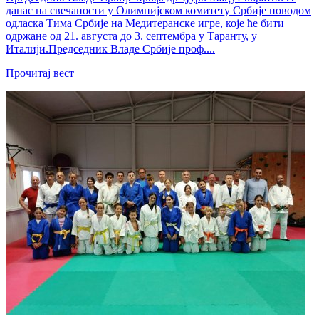
данас на свечаности у Олимпијском комитету Србије поводом
одласка Тима Србије на Медитеранске игре, које ће бити
одржане од 21. августа до 3. септембра у Таранту, у
Италији.Председник Владе Србије проф....
Прочитај вест