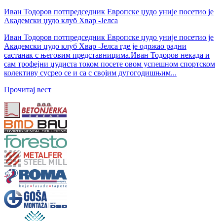
Иван Тодоров потпредседник Европске џудо уније посетио је
Академски џудо клуб Хвар -Јелса
Иван Тодоров потпредседник Европске џудо уније посетио је
Академски џудо клуб Хвар -Јелса где је одржао радни
састанак с његовим представницима.Иван Тодоров некада и
сам трофејни џудиста током посете овом успешном спортском
колективу сусрео се и са с својим дугогодишњим...
Прочитај вест