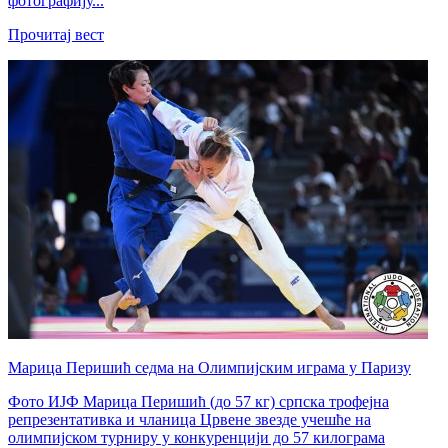
фотографију...
Прочитај вест
Марица Перишић седма на Олимпијским играма у Паризу
Фото ИЈФ Марица Перишић (до 57 кг) српска трофејна
репрезентативка и чланица Црвене звезде учешће на
олимпијском турниру у конкуренцији до 57 килограма