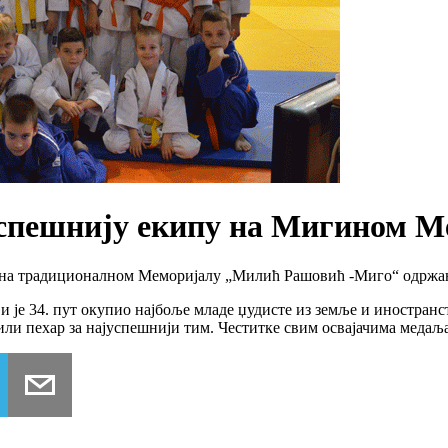
јуспешнију екипу на Мигином 
 и на традиционалном Меморијалу „Милић Рашовић -Миго“ одржа
и је 34. пут окупио најбоље младе џудисте из земље и иностранс
јили пехар за најуспешнији тим. Честитке свим освајачима медаљ