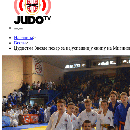
Насловна
>
Вести
>
Џудистма Звезде пехар за најуспешнију екипу на Мигин