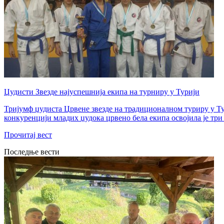
Џудисти Звезде најуспешнија екипа на турниру у Турији
Тријумф џудиста Црвене звезде на традиционалном туриру у Тур
конкуренцији младих џудока црвено бела екипа освојила је три 
Прочитај вест
Последње вести