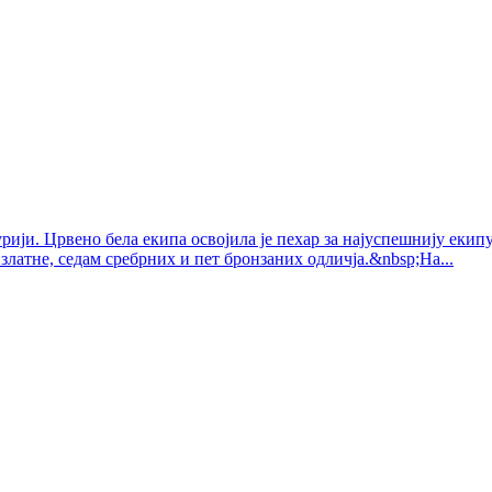
ији. Црвено бела екипа освојила је пехар за најуспешнију екипу
златне, седам сребрних и пет бронзаних одличја.&nbsp;На...