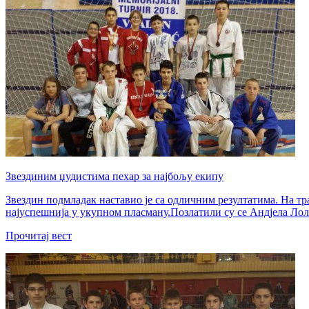
Звездиним џудистима пехар за најбољу екипу
Звездин подмладак наставио је са одличним резултатима. На т
најуспешнија у укупном пласману.Позлатили су се Андјела Лоли
Прочитај вест