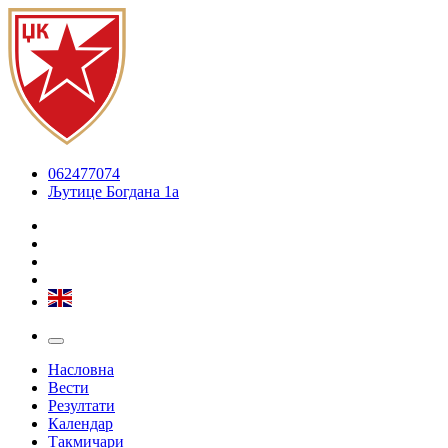
062477074
Љутице Богдана 1а
Насловна
Вести
Резултати
Календар
Такмичари