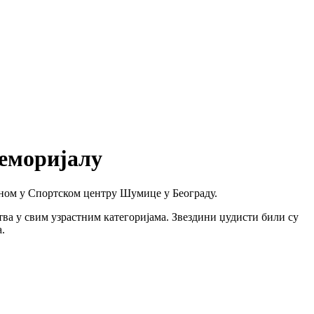
Меморијалу
ном у Спортском центру Шумице у Београду.
тва у свим узрастним категоријама. Звездини џудисти били су
а.