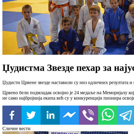
Џудистма Звезде пехар за на
Џудисти Црвене звезде наставили су низ одличних резултата
Црвено бели подмладак освојио је 24 медаље на Меморијалу кој
не само најбројнија екипа већ су у конкуренцији пионира осво
Сличне вести