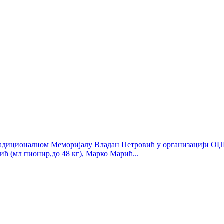
радиционалном Меморијалу Владан Петровић у организацији ОЏК Б
ћ (мл пионир,до 48 кг), Марко Марић...