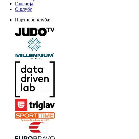
Галерија
О клубу
Партнери клуба: