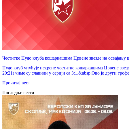
Честитке Џудо клуба кошаркашима Црвене звезде на освајању
Џудо клуб упућује искрене честитке кошаркашима Црвене звезде
20:21) чиме су славили у серији са 3:1.&nbsp;Ово је други трофе
Прочитај вест
Последње вести