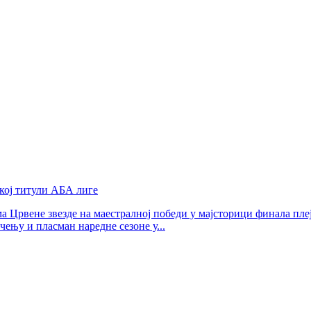
кој титули АБА лиге
 Црвене звезде на маестралној победи у мајсторици финала плеј
чењу и пласман наредне сезоне у...