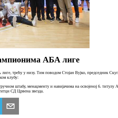
шампионима АБА лиге
лиге, трећу у низу. Тим поводом Стојан Вујко, председник Ску
ком клубу:
ручном штабу, менаџменту и навијачима на освојеној 6. титулу А
титци СД Црвена звезда.