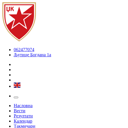
062477074
Љутице Богдана 1а
Насловна
Вести
Резултати
Календар
Такмичари