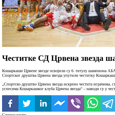
Честитке СД Црвена звезда 
Кошаркаши Црвене звезде освојили су 6. титулу шампиона АБА 
Спортског друштва Црвена звезда упутили честитку Кошаркаш
„Спортско друштво Црвена звезда искрено честита играчима, ст
успесима Кошаркашког клуба Црвена звезда“ – наводи су у чес
Сличне вести