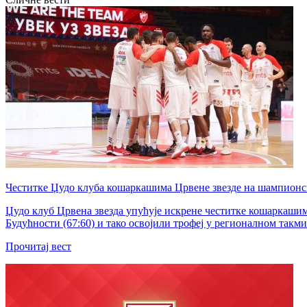
​Честитке Џудо клуба кошаркашима Црвене звезде на шампионс
Џудо клуб Црвена звезда упућује искрене честитке кошаркашима
Будућности (67:60) и тако освојили трофеј у регионалном такми
Прочитај вест