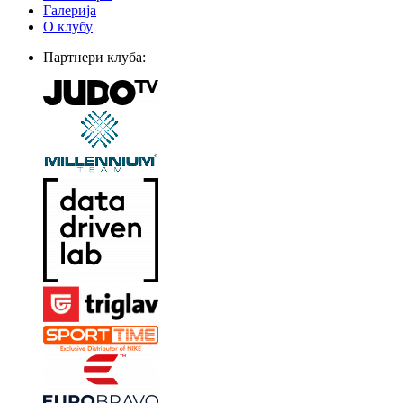
Галерија
О клубу
Партнери клуба: