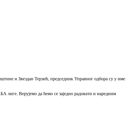
пштине и Звездан Терзић, председник Управног одбора су у име
БА лиге. Верујемо да ћемо се заједно радовати и наредним