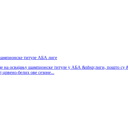
 шампионске титуле АБА лиге
 на освајању шампионске титуле у АБА &nbsp;лиги, пошто су &nb
ј црвено-белих ове сезоне...