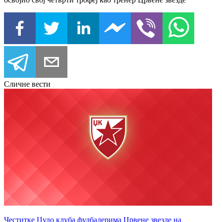
Сличне вести
Честитке Џудо клуба фудбалерима Црвене звезде на