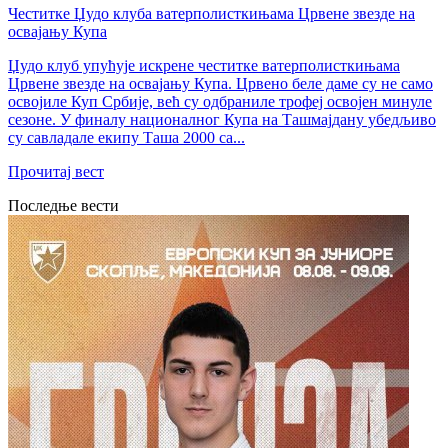
Честитке Џудо клуба ватерполисткињама Црвене звезде на
освајању Купа
Џудо клуб упућује искрене честитке ватерполисткињама
Црвене звезде на освајању Купа. Црвено беле даме су не само
освојиле Куп Србије, већ су одбраниле трофеј освојен минуле
сезоне. У финалу националног Купа на Ташмајдану убедљиво
су савладале екипу Таша 2000 са...
Прочитај вест
Последње вести