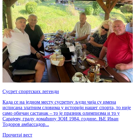
Сусрет спортских легенди
Када се на једном месту сусретну људи чија су имена
исписана златним словима у историји нашег спорта, то није
само обичан састанак – то је празник олимпизма и то у
Сарајеву, граду домаћину ЗОИ 1984. године. ЊЕ Иван
Тодоров амбассадор...
Прочитај вест