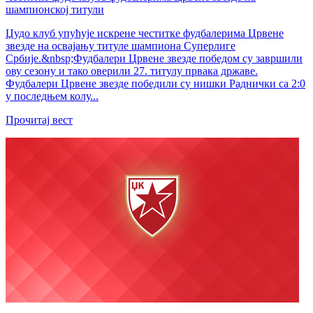
шампионској титули
Џудо клуб упућује искрене честитке фудбалерима Црвене
звезде на освајању титуле шампиона Суперлиге
Србије.&nbsp;Фудбалери Црвене звезде победом су завршили
ову сезону и тако оверили 27. титулу првака државе.
Фудбалери Црвене звезде победили су нишки Раднички са 2:0
у последњем колу...
Прочитај вест