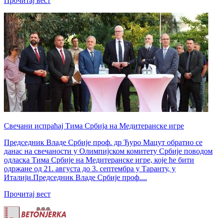
Прочитај вест
Свечани испраћај Тима Србија на Медитеранске игре
Председник Владе Србије проф. др Ђуро Мацут обратио се
данас на свечаности у Олимпијском комитету Србије поводом
одласка Тима Србије на Медитеранске игре, које ће бити
одржане од 21. августа до 3. септембра у Таранту, у
Италији.Председник Владе Србије проф....
Прочитај вест