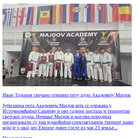
Иван Тодоров свечано отворио пету џудо Академију Мајдов
Јубиларна пета Академија Мајдов која се одржава у
Источном&nbsp;Сарајеву и ове године постала је епицентар
светског џудоа. Немање Мајдов и његова породица
организовали су још један&nbsp;спектакуларни тренинг камп
који је у овај део Европе довео госте из чак 23 земље...