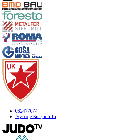
062477074
Љутице Богдана 1а