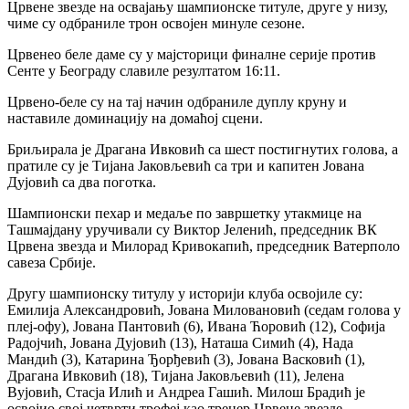
Црвене звезде на освајању шампионске титуле, друге у низу,
чиме су одбраниле трон освојен минуле сезоне.
Црвенео беле даме су у мајсторици финалне серије против
Сенте у Београду славиле резултатом 16:11.
Црвено-беле су на тај начин одбраниле дуплу круну и
наставиле доминацију на домаћој сцени.
Бриљирала је Драгана Ивковић са шест постигнутих голова, а
пратиле су је Тијана Јаковљевић са три и капитен Јована
Дујовић са два поготка.
Шампионски пехар и медаље по завршетку утакмице на
Ташмајдану уручивали су Виктор Јеленић, председник ВК
Црвена звезда и Милорад Кривокапић, председник Ватерполо
савеза Србије.
Другу шампионску титулу у историји клуба освојиле су:
Емилија Александровић, Јована Миловановић (седам голова у
плеј-офу), Јована Пантовић (6), Ивана Ћоровић (12), Софија
Радојчић, Јована Дујовић (13), Наташа Симић (4), Нада
Мандић (3), Катарина Ђорђевић (3), Јована Васковић (1),
Драгана Ивковић (18), Тијана Јаковљевић (11), Јелена
Вујовић, Стасја Илић и Андреа Гашић. Милош Брадић је
освојио свој четврти трофеј као тренер Црвене звезде