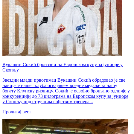
Вукашин Сокић бронзани на Европском купу за јуниоре у
Скопљу
Звездин млади првотимац Вукашин Сокић обрадовао је све
навијаче нашег клуба освајањем вредне медаље за нашу
богату Клупску ризницу. Сокић је освојио бронзано одличје у
конкуренцији до 73 килограма на Европском купу за јуниоре
у Скопљу под стручним вођством тренера...
Прочитај вест