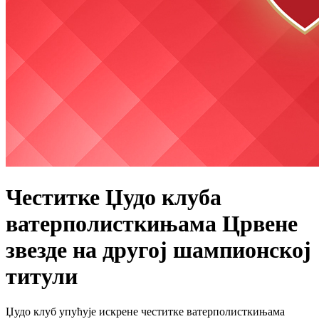
​Честитке Џудо клуба
ватерполисткињама Црвене
звезде на другој шампионској
титули
Џудо клуб упућује искрене честитке ватерполисткињама