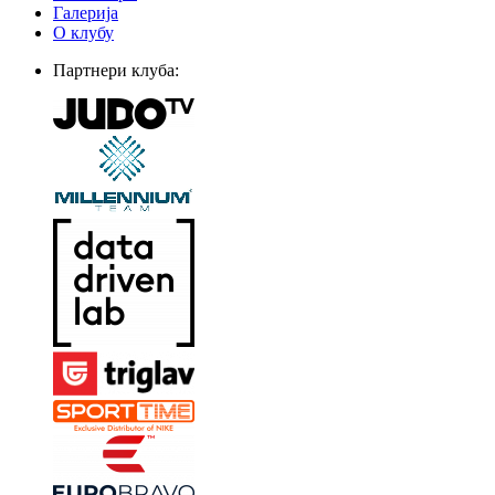
Галерија
О клубу
Партнери клуба: