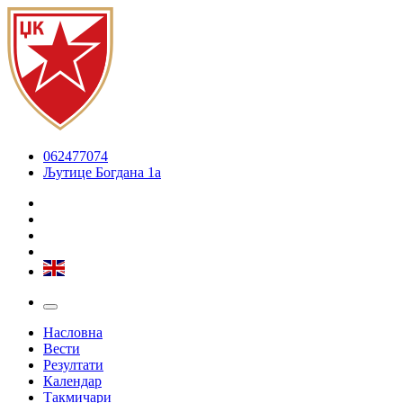
062477074
Љутице Богдана 1а
Насловна
Вести
Резултати
Календар
Такмичари