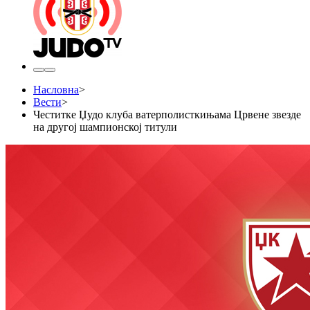
Насловна
>
Вести
>
​Честитке Џудо клуба ватерполисткињама Црвене звезде
на другој шампионској титули