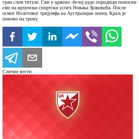
гран слем титуле. Сви у црвено -белој џудо породици поносни
смо на врхунски спортски успех Новака Ђоковића. После
осмог Нолетовог тријумфа на Аустралијан опену, Краљ је
поново на трону.
Сличне вести