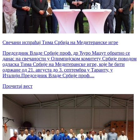
Свечани испраћај Тима Србија на Медитеранске игре
Председник Владе Србије проф. др Ђуро Мацут обратио се
данас на свечаности у Олимпијском комитету Србије поводом
одласка Тима Србије на Медитеранске игре, које ће бити
одржане од 21. августа до 3. септембра у Таранту, у
Италији.Председник Владе Србије проф....
Прочитај вест