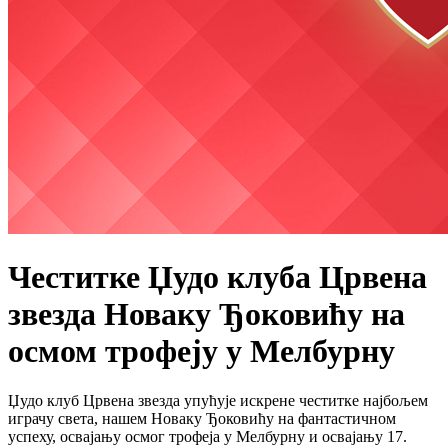
Честитке Џудо клуба Црвена
звезда Новаку Ђоковићу на
осмом трофеју у Мелбурну
Џудо клуб Црвена звезда упућује искрене честитке најбољем
играчу света, нашем Новаку Ђоковићу на фантастичном
успеху, освајању осмог трофеја у Мелбурну и освајању 17.