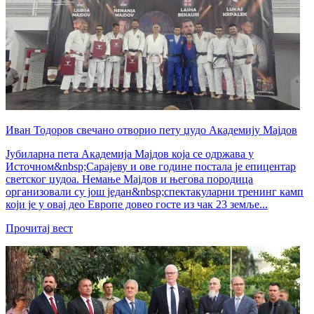
Иван Тодоров свечано отворио пету џудо Академију Мајдов
Јубиларна пета Академија Мајдов која се одржава у
Источном&nbsp;Сарајеву и ове године постала је епицентар
светског џудоа. Немање Мајдов и његова породица
организовали су још један&nbsp;спектакуларни тренинг камп
који је у овај део Европе довео госте из чак 23 земље...
Прочитај вест