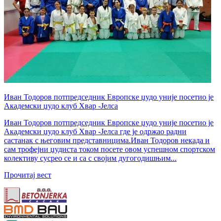
Иван Тодоров потпредседник Европске џудо уније посетио је
Академски џудо клуб Хвар -Јелса
Иван Тодоров потпредседник Европске џудо уније посетио је
Академски џудо клуб Хвар -Јелса где је одржао радни
састанак с његовим представницима.Иван Тодоров некада и
сам трофејни џудиста током посете овом успешном спортском
колективу сусрео се и са с својим дугогодишњим...
Прочитај вест