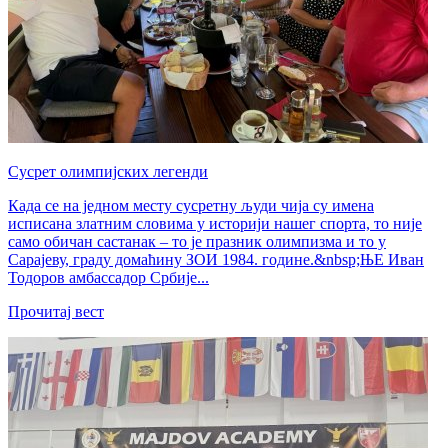
Сусрет олимпијских легенди
Када се на једном месту сусретну људи чија су имена
исписана златним словима у историји нашег спорта, то није
само обичан састанак – то је празник олимпизма и то у
Сарајеву, граду домаћину ЗОИ 1984. године.&nbsp;ЊЕ Иван
Тодоров амбассадор Србије...
Прочитај вест