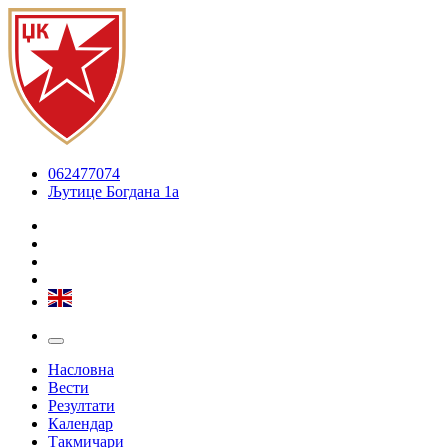
062477074
Љутице Богдана 1а
Насловна
Вести
Резултати
Календар
Такмичари