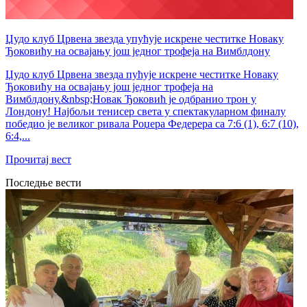
Џудо клуб Црвена звезда упућује искрене честитке Новаку
Ђоковићу на освајању још једног трофеја на Вимблдону
Џудо клуб Црвена звезда пућује искрене честитке Новаку
Ђоковићу на освајању још једног трофеја на
Вимблдону.&nbsp;Новак Ђоковић је одбранио трон у
Лондону! Најбољи тенисер света у спектакуларном финалу
победио је великог ривала Роџера Федерера са 7:6 (1), 6:7 (10),
6:4,...
Прочитај вест
Последње вести