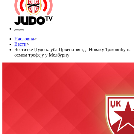
Насловна
>
Вести
>
Честитке Џудо клуба Црвена звезда Новаку Ђоковићу на
осмом трофеју у Мелбурну