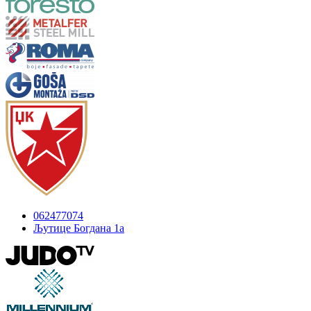
062477074
Љутице Богдана 1а