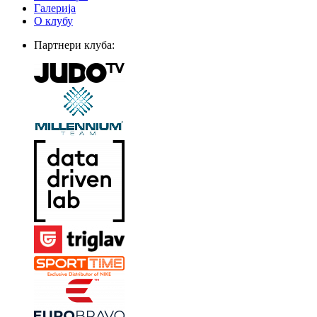
Галерија
О клубу
Партнери клуба: