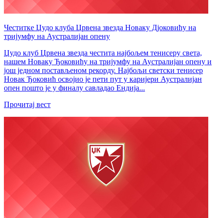
Честитке Џудо клуба Црвена звезда Новаку Дјоковићу на
тријумфу на Аустралијан опену
Џудо клуб Црвена звезда честита најбољем тенисеру света,
нашем Новаку Ђоковићу на тријумфу на Аустралијан опену и
још једном постављеном рекорду. Најбољи светски тенисер
Новак Ђоковић освојио је пети пут у каријери Аустралијан
опен пошто је у финалу савладао Ендија...
Прочитај вест