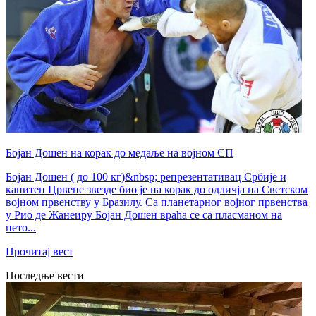
Бојан Дошен на корак до медаље на војном СП
Бојан Дошен ( до 100 кг)&nbsp; репрезентативац Србије и
капитен Црвене звезде био је на корак до одличја на Светском
војном првенству у Бразилу. Са планетарног војног првенства
у Рио де Жанеиру Бојан Дошен враћа се са пласманом на
пето...
Прочитај вест
Последње вести