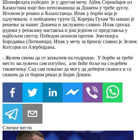
Шоенфелдта победио је у другом мечу. Ајбек Серикбајев из
Казахстана није био непознаница за Дошена у треће дуелу.
Ипоном је решио и Казахстанца. Ипак у борби која је
одлучивала о победнику групе Ц, Корејац Гухам Чо нашао је
решење за нашег Дошена и заслужено славио. Ипак српска
џудока у репасажу наставља и још једном се представља у
најбољем светлу. Победом ипоном против Јевгенијса
Бородавка (Литванија). Ипак у мечу за бронзу славио је Зелим
Котсојев из Азербејџана.
- Желим свима да се захвалим на подршци. У борби за треће
место заслужено сам изгубио, али биће боље на следећем
такмичењу. Сад сам показао да могу да добијем свакога и са
сваким да се борим рекао је Бојан Дошен.
Сличне вести