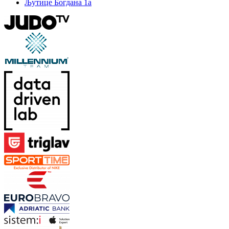
Љутице Богдана 1а