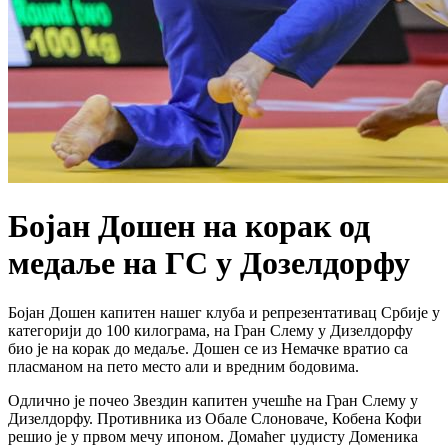
Бојан Дошен на корак од
медаље на ГС у Дозелдорфу
Бојан Дошен капитен нашег клуба и репрезентативац Србије у
категорији до 100 килограма, на Гран Слему у Дизелдорфу
био је на корак до медаље. Дошен се из Немачке вратио са
пласманом на пето место али и вредним бодовима.
Одлично је почео Звездин капитен учешће на Гран Слему у
Дизелдорфу. Противника из Обале Слоноваче, Кобена Кофи
решио је у првом мечу ипоном. Домаћег џудисту Доменика