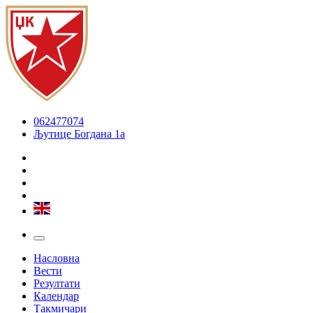
062477074
Љутице Богдана 1а
Насловна
Вести
Резултати
Календар
Такмичари