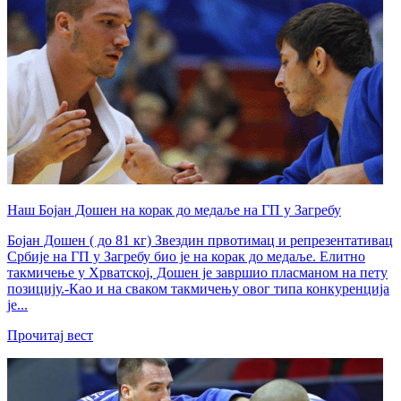
Наш Бојан Дошен на корак до медаље на ГП у Загребу
Бојан Дошен ( до 81 кг) Звездин првотимац и репрезентативац
Србије на ГП у Загребу био је на корак до медаље. Елитно
такмичење у Хрватској, Дошен је завршио пласманом на пету
позицију.-Као и на сваком такмичењу овог типа конкуренција
је...
Прочитај вест