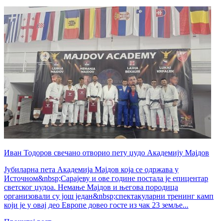
Иван Тодоров свечано отворио пету џудо Академију Мајдов
Јубиларна пета Академија Мајдов која се одржава у
Источном&nbsp;Сарајеву и ове године постала је епицентар
светског џудоа. Немање Мајдов и његова породица
организовали су још један&nbsp;спектакуларни тренинг камп
који је у овај део Европе довео госте из чак 23 земље...