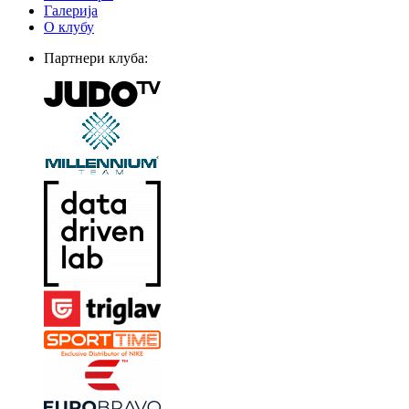
Галерија
О клубу
Партнери клуба: