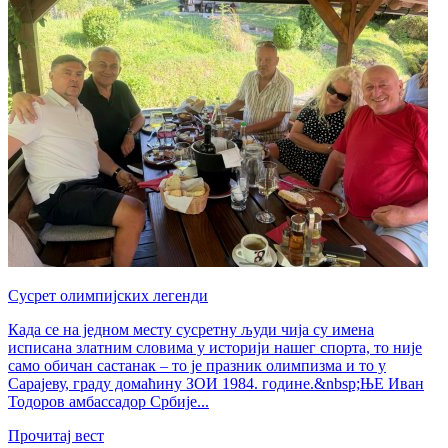
Сусрет олимпијских легенди
Када се на једном месту сусретну људи чија су имена
исписана златним словима у историји нашег спорта, то није
само обичан састанак – то је празник олимпизма и то у
Сарајеву, граду домаћину ЗОИ 1984. године.&nbsp;ЊЕ Иван
Тодоров амбассадор Србије...
Прочитај вест