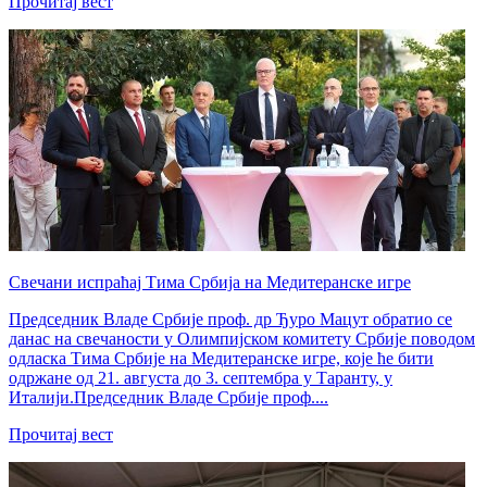
Прочитај вест
Свечани испраћај Тима Србија на Медитеранске игре
Председник Владе Србије проф. др Ђуро Мацут обратио се
данас на свечаности у Олимпијском комитету Србије поводом
одласка Тима Србије на Медитеранске игре, које ће бити
одржане од 21. августа до 3. септембра у Таранту, у
Италији.Председник Владе Србије проф....
Прочитај вест