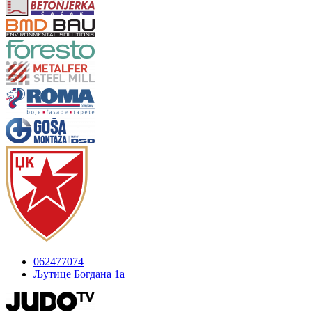
062477074
Љутице Богдана 1а