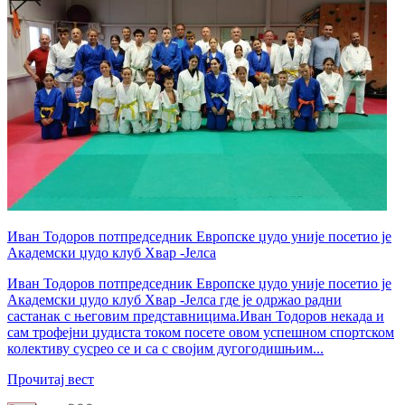
Иван Тодоров потпредседник Европске џудо уније посетио је
Академски џудо клуб Хвар -Јелса
Иван Тодоров потпредседник Европске џудо уније посетио је
Академски џудо клуб Хвар -Јелса где је одржао радни
састанак с његовим представницима.Иван Тодоров некада и
сам трофејни џудиста током посете овом успешном спортском
колективу сусрео се и са с својим дугогодишњим...
Прочитај вест