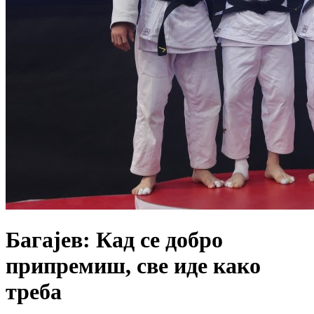
Багајев: Кад се добро
припремиш, све иде како
треба