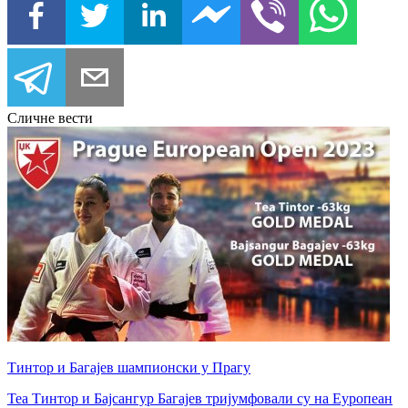
Сличне вести
Тинтор и Багајев шампионски у Прагу
Теа Тинтор и Бајсангур Багајев тријумфовали су на Еуропеан