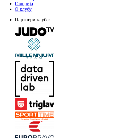
Галерија
О клубу
Партнери клуба: