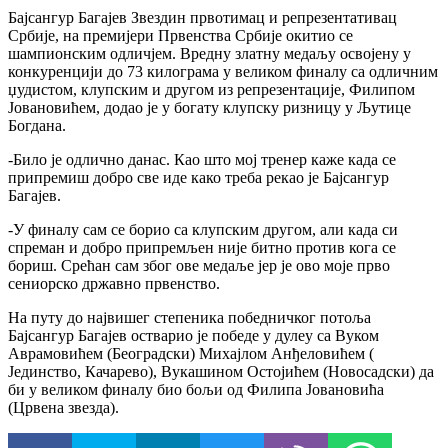
Бајсангур Багајев Звездин првотимац и репрезентативац
Србије, на премијери Првенства Србије окитио се
шампионским одличјем. Вредну златну медаљу освојену у
конкуренцији до 73 килограма у великом финалу са одличним
џудистом, клупским и другом из репрезентације, Филипом
Јовановићем, додао је у богату клупску ризницу у Љутице
Богдана.
-Било је одлично данас. Као што мој тренер каже када се
припремиш добро све иде како треба рекао је Бајсангур
Багајев.
-У финалу сам се борио са клупским другом, али када си
спреман и добро припремљен није битно против кога се
бориш. Срећан сам због ове медаље јер је ово моје прво
сениорско државно првенство.
На путу до највишег степеника победничког потоља
Бајсангур Багајев остварио је победе у дулеу са Вуком
Аврамовићем (Београдски) Михајлом Анђеловићем (
Јединство, Качарево), Вукашином Остојићем (Новосадски) да
би у великом финалу био бољи од Филипа Јовановића
(Црвена звезда).