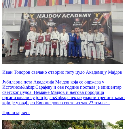
Иван Тодоров свечано отворио пету џудо Академију Мајдов
Јубиларна пета Академија Мајдов која се одржава у
Источном&nbsp;Сарајеву и ове године постала је епицентар
светског џудоа. Немање Мајдов и његова породица
организовали су још један&nbsp;спектакуларни тренинг камп
који је у овај део Европе довео госте из чак 23 земље...
Прочитај вест