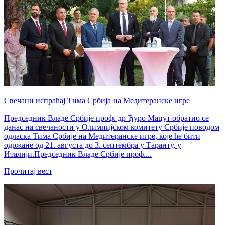
Свечани испраћај Тима Србија на Медитеранске игре
Председник Владе Србије проф. др Ђуро Мацут обратио се
данас на свечаности у Олимпијском комитету Србије поводом
одласка Тима Србије на Медитеранске игре, које ће бити
одржане од 21. августа до 3. септембра у Таранту, у
Италији.Председник Владе Србије проф....
Прочитај вест