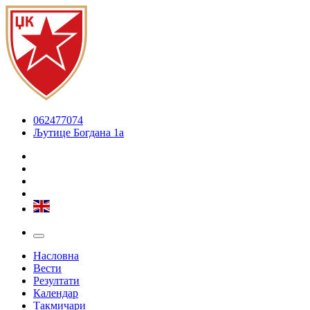
062477074
Љутице Богдана 1а
Насловна
Вести
Резултати
Календар
Такмичари