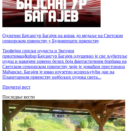
Одлични Бајсангур Багајев на корак до медаље на Светском
сениорском првенству у Будимпешти првенству
Трофејни српски џудиста и Звездин
првотимац&nbsp;Бајсангур Багајев одушевио је све љубитеље
џудоа и навијаче црвено белих боја фантастичним борбама на
Светском сениорском првенству чији је домаћин престоница
Мађарске. Багајев је имао изузетно исцрпљујући дан на
Планетарном првенству најбољих џудока света...
Прочитај вест
Последње вести