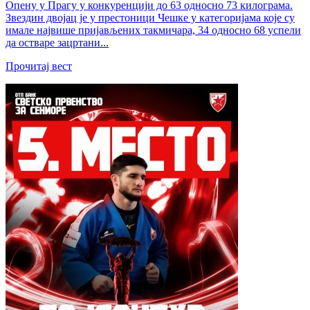
Опену у Прагу у конкуренцији до 63 односно 73 килограма.
Звездин двојац је у престоници Чешке у категоријама које су
имале највише пријављених такмичара, 34 односно 68 успели
да остваре зацртани...
Прочитај вест