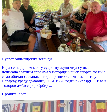
Сусрет олимпијских легенди
Када се на једном месту сусретну људи чија су имена
исписана златним словима у историји нашег спорта, то није
само обичан састанак – то је празник олимпизма и то у
Сарајеву, граду домаћину ЗОИ 1984. године.&nbsp;ЊЕ Иван
Тодоров амбассадор Србије...
Прочитај вест