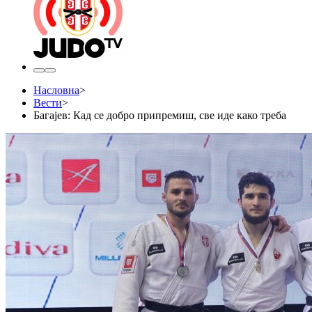
Насловна
>
Вести
>
Багајев: Кад се добро припремиш, све иде како треба