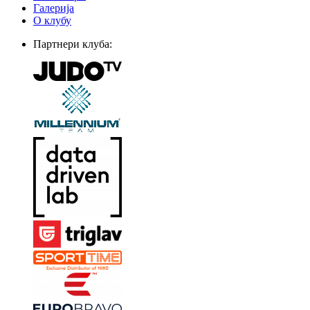
Галерија
О клубу
Партнери клуба: