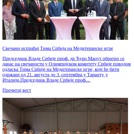
Свечани испраћај Тима Србија на Медитеранске игре
Председник Владе Србије проф. др Ђуро Мацут обратио се
данас на свечаности у Олимпијском комитету Србије поводом
одласка Тима Србије на Медитеранске игре, које ће бити
одржане од 21. августа до 3. септембра у Таранту, у
Италији.Председник Владе Србије проф....
Прочитај вест