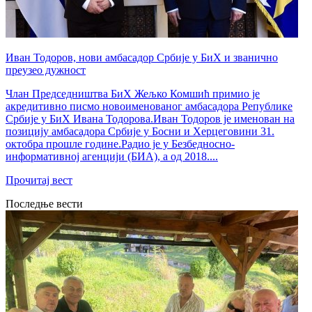
Иван Тодоров, нови амбасадор Србије у БиХ и званично
преузео дужност
Члан Председништва БиХ Жељко Комшић примио је
акредитивно писмо новоименованог амбасадора Републике
Србије у БиХ Ивана Тодорова.Иван Тодоров је именован на
позицију амбасадора Србије у Босни и Херцеговини 31.
октобра прошле године.Радио је у Безбедносно-
информативној агенцији (БИА), а од 2018....
Прочитај вест
Последње вести