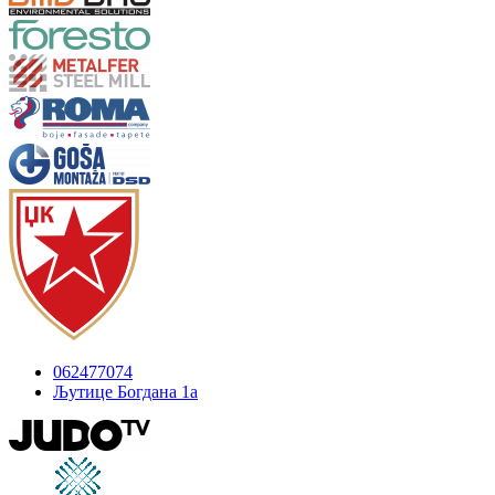
062477074
Љутице Богдана 1а