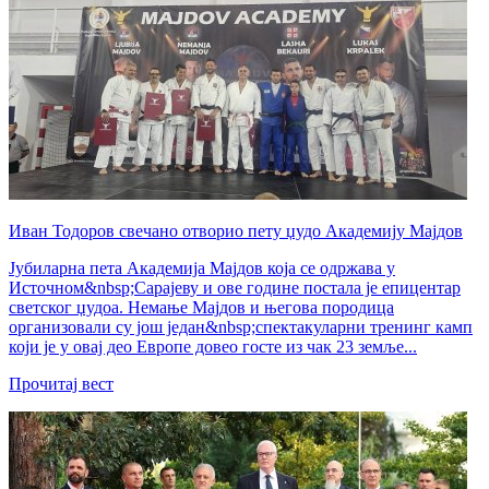
Иван Тодоров свечано отворио пету џудо Академију Мајдов
Јубиларна пета Академија Мајдов која се одржава у
Источном&nbsp;Сарајеву и ове године постала је епицентар
светског џудоа. Немање Мајдов и његова породица
организовали су још један&nbsp;спектакуларни тренинг камп
који је у овај део Европе довео госте из чак 23 земље...
Прочитај вест