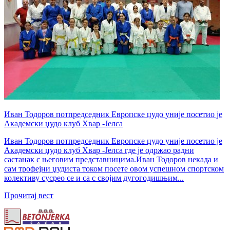
Иван Тодоров потпредседник Европске џудо уније посетио је
Академски џудо клуб Хвар -Јелса
Иван Тодоров потпредседник Европске џудо уније посетио је
Академски џудо клуб Хвар -Јелса где је одржао радни
састанак с његовим представницима.Иван Тодоров некада и
сам трофејни џудиста током посете овом успешном спортском
колективу сусрео се и са с својим дугогодишњим...
Прочитај вест