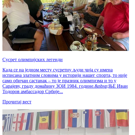
Сусрет олимпијских легенди
Када се на једном месту сусретну људи чија су имена
исписана златним словима у историји нашег спорта, то није
само обичан састанак – то је празник олимпизма и то у
Сарајеву, граду домаћину ЗОИ 1984. године.&nbsp;ЊЕ Иван
Тодоров амбассадор Србије...
Прочитај вест