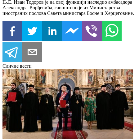
Њ.Е. Иван Тодоров је на овој функцији наследио амбасадора
Александра Ђорђевића, саопштено је из Министарства
иностраних послова Савета министара Босне и Херцеговине.
Сличне вести