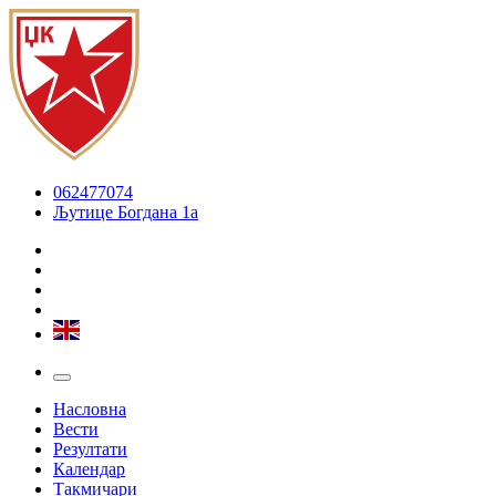
062477074
Љутице Богдана 1а
Насловна
Вести
Резултати
Календар
Такмичари