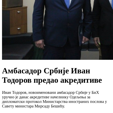
Амбасадор Србије Иван
Тодоров предао акредитиве
Иван Тодоров, новоименовани амбасадор Србије у БиХ
уручио је данас акредитиве начелнику Одељења за
дипломатски протокол Министарства иностраних послова у
Савету министара Мирсаду Бешићу.