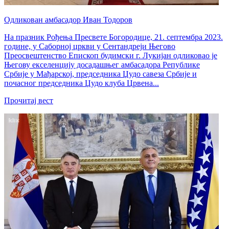
Одликован амбасадор Иван Тодоров
На празник Рођења Пресвете Богородице, 21. септембра 2023.
године, у Саборној цркви у Сентандреји Његово
Преосвештенство Епископ будимски г. Лукијан одликовао је
Његову екселенцију досадашњег амбасадора Републике
Србије у Мађарској, председника Џудо савеза Србије и
почасног председника Џудо клуба Црвена...
Прочитај вест