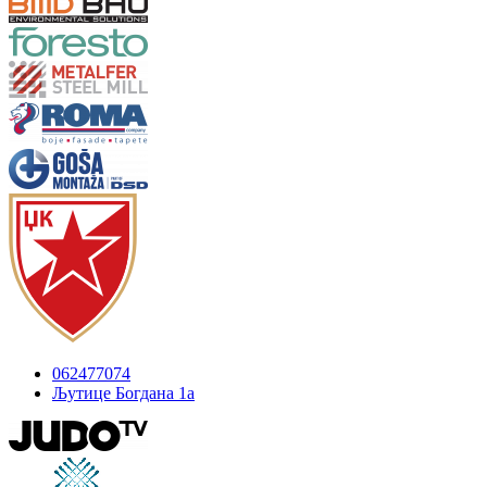
062477074
Љутице Богдана 1а