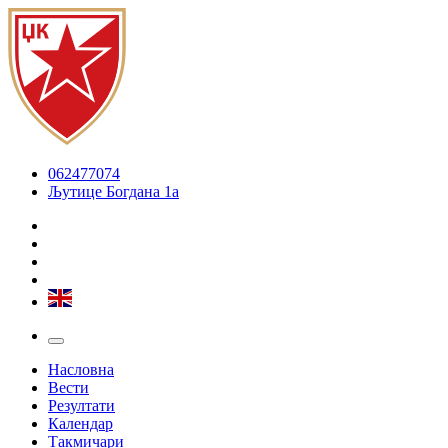
062477074
Љутице Богдана 1а
Насловна
Вести
Резултати
Календар
Такмичари