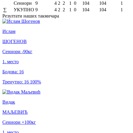
Сениори
9
4
2
2
1
0
104
104
1
∑
УКУПНО
9
4
2
2
1
0
104
104
1
Резултати
наших такмичара
Ислам
ШОГЕНОВ
Сениори
-90
кг
1
.
место
Бодова
:
16
Тренутно
:
16
100
%
Видак
МАЉЕВИЋ
Сениори
+100
кг
1
.
место