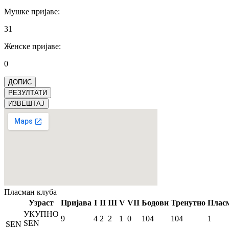
Мушке пријаве
:
31
Женске пријаве
:
0
ДОПИС
РЕЗУЛТАТИ
ИЗВЕШТАЈ
Пласман
клуба
Узраст
Пријава
I
II
III
V
VII
Бодови
Тренутно
Плас
УКУПНО
9
4
2
2
1
0
104
104
1
SEN
SEN