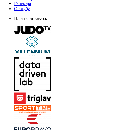
Галерија
О клубу
Партнери клуба: