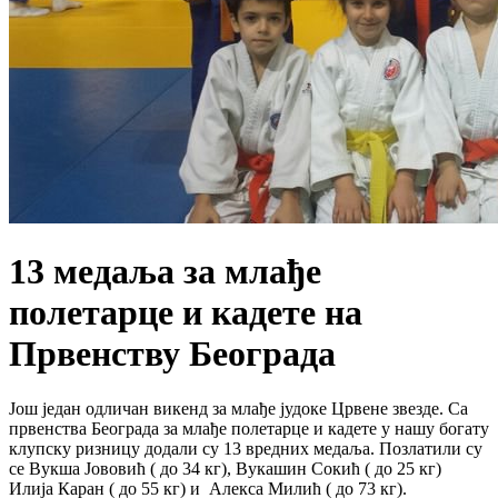
13 медаља за млађе
полетарце и кадете на
Првенству Београда
Још један одличан викенд за млађе јудоке Црвене звезде. Са
првенства Београда за млађе полетарце и кадете у нашу богату
клупску ризницу додали су 13 вредних медаља. Позлатили су
се Вукша Јововић ( до 34 кг), Вукашин Сокић ( до 25 кг)
Илија Каран ( до 55 кг) и Алекса Милић ( до 73 кг).