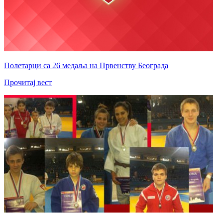
Полетарци са 26 медаља на Првенству Београда
Прочитај вест