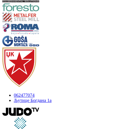
062477074
Љутице Богдана 1а