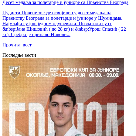
Десет медаља за полетарце и јуниоре са Првенства Београда
Џудисти Црвене звезде освојили су десет медаља на
Првенству Београда за полетарце и јуниоре у Шумицама.
Најмлађи су још једном одушевили. Позлатили су се
&nbsp;Јана Шишовић ( до 28 кг) и &nbsp;Урош Спасић ( 22
кг). Сребро је припало Николи...
Прочитај вест
Последње вести