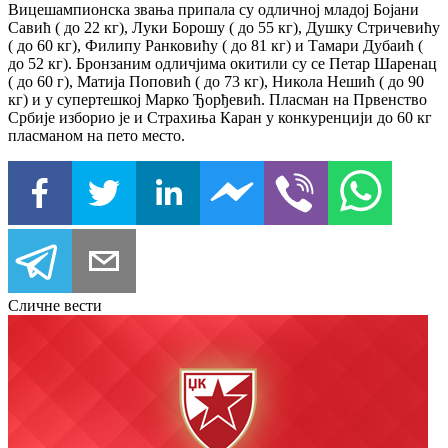
Вицешампионска звања припала су одличној младој Бојани
Савић ( до 22 кг), Луки Борошу ( до 55 кг), Душку Стричевићу
( до 60 кг), Филипу Ранковићу ( до 81 кг) и Тамари Дубаић (
до 52 кг). Бронзаним одличјима окитили су се Петар Шаренац
( до 60 г), Матија Поповић ( до 73 кг), Никола Нешић ( до 90
кг) и у супертешкој Марко Ђорђевић. Пласман на Првенство
Србије изборио је и Страхиња Каран у конкуренцији до 60 кг
пласманом на пето место.
Сличне вести