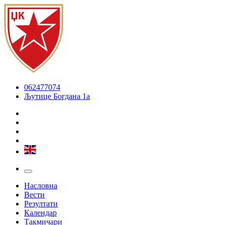
062477074
Љутице Богдана 1а
Насловна
Вести
Резултати
Календар
Такмичари