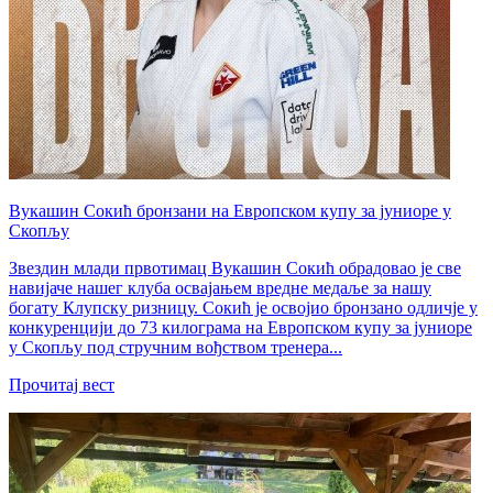
Вукашин Сокић бронзани на Европском купу за јуниоре у
Скопљу
Звездин млади првотимац Вукашин Сокић обрадовао је све
навијаче нашег клуба освајањем вредне медаље за нашу
богату Клупску ризницу. Сокић је освојио бронзано одличје у
конкуренцији до 73 килограма на Европском купу за јуниоре
у Скопљу под стручним вођством тренера...
Прочитај вест