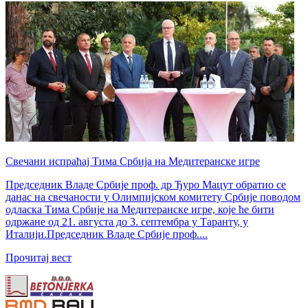
Свечани испраћај Тима Србија на Медитеранске игре
Председник Владе Србије проф. др Ђуро Мацут обратио се
данас на свечаности у Олимпијском комитету Србије поводом
одласка Тима Србије на Медитеранске игре, које ће бити
одржане од 21. августа до 3. септембра у Таранту, у
Италији.Председник Владе Србије проф....
Прочитај вест