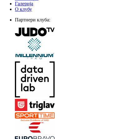
Галерија
О клубу
Партнери клуба: