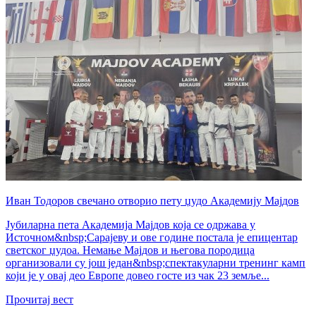
Иван Тодоров свечано отворио пету џудо Академију Мајдов
Јубиларна пета Академија Мајдов која се одржава у
Источном&nbsp;Сарајеву и ове године постала је епицентар
светског џудоа. Немање Мајдов и његова породица
организовали су још један&nbsp;спектакуларни тренинг камп
који је у овај део Европе довео госте из чак 23 земље...
Прочитај вест