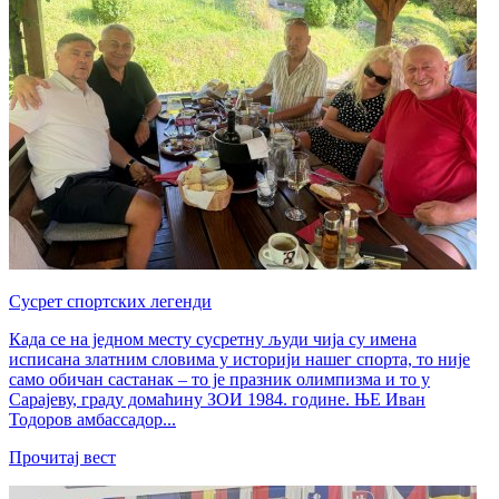
Сусрет спортских легенди
Када се на једном месту сусретну људи чија су имена
исписана златним словима у историји нашег спорта, то није
само обичан састанак – то је празник олимпизма и то у
Сарајеву, граду домаћину ЗОИ 1984. године. ЊЕ Иван
Тодоров амбассадор...
Прочитај вест